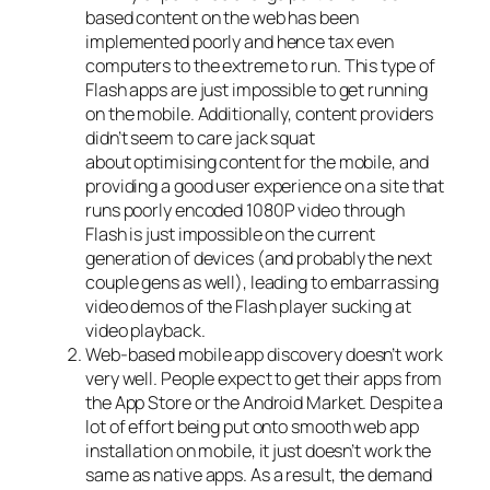
based content on the web has been
implemented poorly and hence tax even
computers to the extreme to run. This type of
Flash apps are just impossible to get running
on the mobile. Additionally, content providers
didn’t seem to care jack squat
about optimising content for the mobile, and
providing a good user experience on a site that
runs poorly encoded 1080P video through
Flash is just impossible on the current
generation of devices (and probably the next
couple gens as well), leading to embarrassing
video demos of the Flash player sucking at
video playback.
Web-based mobile app discovery doesn’t work
very well. People expect to get their apps from
the App Store or the Android Market. Despite a
lot of effort being put onto smooth web app
installation on mobile, it just doesn’t work the
same as native apps. As a result, the demand