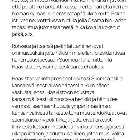
että pelottiko häntä Afrikassa, kertoi hän että kerran
hieman kylmäsi kun eräs sotapäällikkö kertoi Pekan
istuvan neuvottelussa tuolilla jolla Osama bin Laden
tapasi istua juomassa teetä. Aika kova ja kokenut
jätkä, siis.
Rohkeus ja itsensä peliin laittaminen ovat
ominaisuuksia joita näkisin mielelläni presidentissä
hänen edustaessaan Suomea. Tällä mittarilla
Haavisto on ylivoimaisesti paras ehdokas.
Haaviston valinta presidentiksi toisi Suomea esille
kansainvälisesti aivan eri tasolla, kuin hänen
vastustajiensa. Haavisto on edustava,
kansainvälisesti kiinnostava henkilö ja hän tulee
varmasti saamaan kutsuja ympäri maailman.
Kansainvälisesti tarkasteltuna muut ehdokkaat ovat
suomalaisia rivipoliitikkoja jotka eivät oikeasti
kiinnosta ketään. Presidentin virka on ensisijaisesti
ulkopoliittinen ja edustuksellinen, joten miksi valita