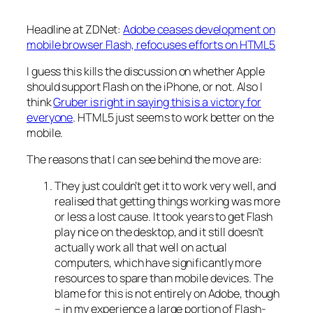
Headline at ZDNet:
Adobe ceases development on
mobile browser Flash, refocuses efforts on HTML5
I guess this kills the discussion on whether Apple
should support Flash on the iPhone, or not. Also I
think
Gruber is right in saying this is a victory for
everyone
. HTML5 just seems to work better on the
mobile.
The reasons that I can see behind the move are:
They just couldn’t get it to work very well, and
realised that getting things working was more
or less a lost cause. It took years to get Flash
play nice on the desktop, and it still doesn’t
actually work all that well on actual
computers, which have significantly more
resources to spare than mobile devices. The
blame for this is not entirely on Adobe, though
– in my experience a large portion of Flash-