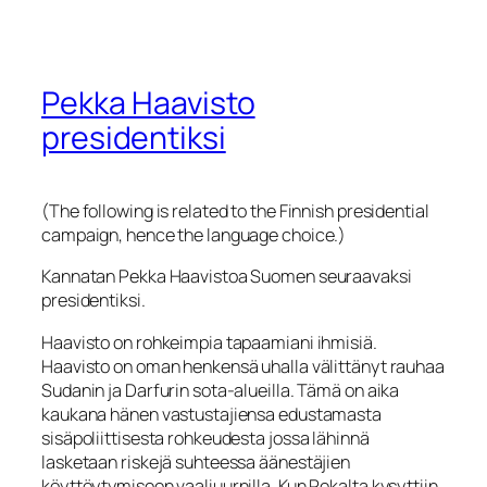
Pekka Haavisto
presidentiksi
(The following is related to the Finnish presidential
campaign, hence the language choice.)
Kannatan Pekka Haavistoa Suomen seuraavaksi
presidentiksi.
Haavisto on rohkeimpia tapaamiani ihmisiä.
Haavisto on oman henkensä uhalla välittänyt rauhaa
Sudanin ja Darfurin sota-alueilla. Tämä on aika
kaukana hänen vastustajiensa edustamasta
sisäpoliittisesta rohkeudesta jossa lähinnä
lasketaan riskejä suhteessa äänestäjien
köyttöytymiseen vaaliuurnilla. Kun Pekalta kysyttiin