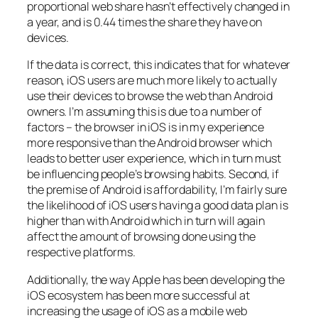
proportional web share hasn’t effectively changed in
a year, and is 0.44 times the share they have on
devices.
If the data is correct, this indicates that for whatever
reason, iOS users are much more likely to actually
use their devices to browse the web than Android
owners. I’m assuming this is due to a number of
factors – the browser in iOS is in my experience
more responsive than the Android browser which
leads to better user experience, which in turn must
be influencing people’s browsing habits. Second, if
the premise of Android is affordability, I’m fairly sure
the likelihood of iOS users having a good data plan is
higher than with Android which in turn will again
affect the amount of browsing done using the
respective platforms.
Additionally, the way Apple has been developing the
iOS ecosystem has been more successful at
increasing the usage of iOS as a mobile web