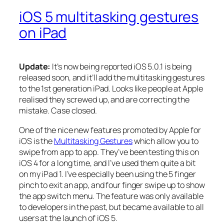
iOS 5 multitasking gestures
on iPad
Update:
It’s now being reported iOS 5.0.1 is being
released soon, and it’ll add the multitasking gestures
to the 1st generation iPad. Looks like people at Apple
realised they screwed up, and are correcting the
mistake. Case closed.
One of the nice new features promoted by Apple for
iOS is the
Multitasking Gestures
which allow you to
swipe from app to app. They’ve been testing this on
iOS 4 for a long time, and I’ve used them quite a bit
on my iPad 1. I’ve especially been using the 5 finger
pinch to exit an app, and four finger swipe up to show
the app switch menu. The feature was only available
to developers in the past, but became available to all
users at the launch of iOS 5.