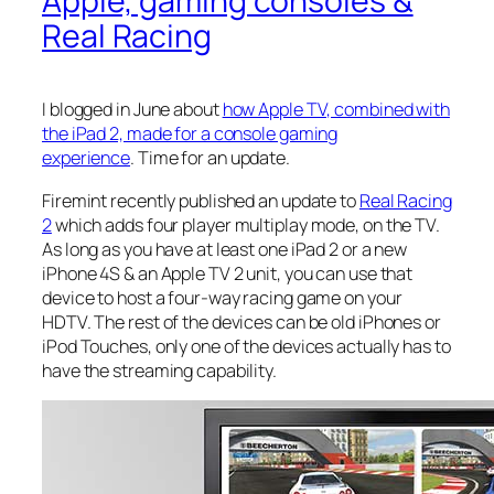
Apple, gaming consoles &
Real Racing
I blogged in June about
how Apple TV, combined with
the iPad 2, made for a console gaming
experience
. Time for an update.
Firemint recently published an update to
Real Racing
2
which adds four player multiplay mode, on the TV.
As long as you have at least one iPad 2 or a new
iPhone 4S & an Apple TV 2 unit, you can use that
device to host a four-way racing game on your
HDTV. The rest of the devices can be old iPhones or
iPod Touches, only one of the devices actually has to
have the streaming capability.