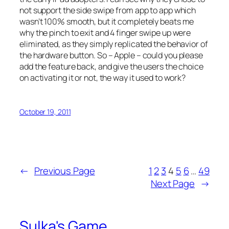
not support the side swipe from app to app which
wasn’t 100% smooth, but it completely beats me
why the pinch to exit and 4 finger swipe up were
eliminated, as they simply replicated the behavior of
the hardware button. So – Apple – could you please
add the feature back, and give the users the choice
on activating it or not, the way it used to work?
October 19, 2011
←
Previous Page
1
2
3
4
5
6
…
49
Next Page
→
Sulka's Game