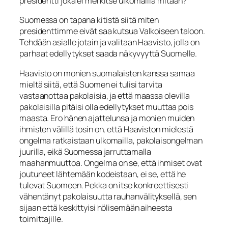
presidentti joka ei merkitse ulkomailla mitään?
Suomessa on tapana kitistä siitä miten
presidenttimme eivät saa kutsua Valkoiseen taloon.
Tehdään asialle jotain ja valitaan Haavisto, jolla on
parhaat edellytykset saada näkyvyyttä Suomelle.
Haavisto on monien suomalaisten kanssa samaa
mieltä siitä, että Suomen ei tulisi tarvita
vastaanottaa pakolaisia, ja että maassa olevilla
pakolaisilla pitäisi olla edellytykset muuttaa pois
maasta. Ero hänen ajattelunsa ja monien muiden
ihmisten välillä tosin on, että Haaviston mielestä
ongelma ratkaistaan ulkomailla, pakolaisongelman
juurilla, eikä Suomessa jarruttamalla
maahanmuuttoa. Ongelma on se, että ihmiset ovat
joutuneet lähtemään kodeistaan, ei se, että he
tulevat Suomeen. Pekka on itse konkreettisesti
vähentänyt pakolaisuutta rauhanvälityksellä, sen
sijaan että keskittyisi hölisemään aiheesta
toimittajille.