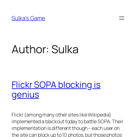
Skip
to
Sulka's Game
content
Author:
Sulka
Flickr SOPA blocking is
genius
Flickr (among many other sites like Wikipedia)
implemented a blackout today to battle SOPA. Their
implementation is different though – each user on
the site can block up to 10 photos, but those photos